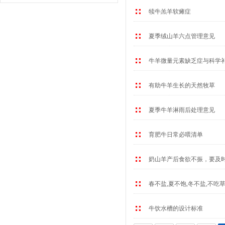
犊牛羔羊软瘫症
夏季绒山羊六点管理意见
牛羊微量元素缺乏症与科学
有助牛羊生长的天然牧草
夏季牛羊淋雨后处理意见
育肥牛日常必喂清单
奶山羊产后食欲不振，要及
春不盐,夏不饱,冬不盐,不吃
牛饮水槽的设计标准