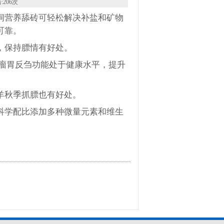
:
206次
饲营养舔砖可轻松解决补盐和矿物
可靠。
，保持膘情有好处。
羊瘤胃反刍功能处于健康水平，提升
羊秋季抓膘也有好处。
科学配比添加多种微量元素和维生
。