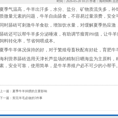
时间：2026-05-20 10:21 作者：海利饲料 点击
夏季气温高，牛羊出汗多，水分、盐分、矿物质流失多，补
质微量元素的问题，牛羊自由舔食，不容易过量浪费，安全
同时舔砖可刺激牛羊食欲，增加饮水量，对缓解夏季热应激
舔砖还可以帮牛羊多分泌唾液，有助调节瘤胃PH值，让牛
饲料转化率，节省饲喂成本。
夏季牛羊体况保持的好，对于繁殖母畜秋配有好处，育肥牛
海利营养舔砖选用天津长芦盐场的精制日晒海盐为主原料，
素，
安全可靠，使用简单，是牛羊养殖户必不可少的小帮手
上一篇：
夏季牛羊掉膘的主要影响
下一篇：
剪完羊毛必做的5件事